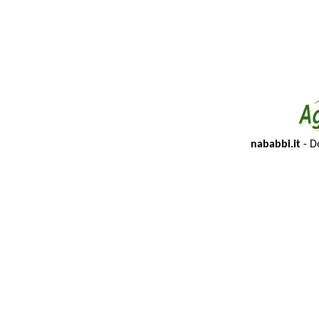
nababbi.it
- D